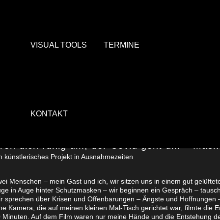
VISUAL TOOLS
TERMINE
KONTAKT
reh dich ruhig um, der Covid geht um – Mas
n künstlerisches Projekt in Ausnahmezeiten
ei Menschen – mein Gast und ich, wir sitzen uns in einem gut gelüf
ge in Auge hinter Schutzmasken – wir beginnen ein Gespräch – tausch
r sprechen über Krisen und Offenbarungen – Ängste und Hoffnungen – 
ne Kamera, die auf meinen kleinen Mal-Tisch gerichtet war, filmte die 
 Minuten. Auf dem Film waren nur meine Hände und die Entstehung der B