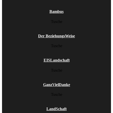
Bambus
Tusche
Der BeziehungsWeise
Tusche
EISLandschaft
Tusche
GanzVielDanke
Tusche
LandSchaft