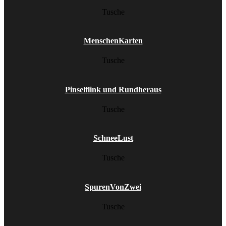
Tusche
MenschenKarten
Tusche
Pinselflink und Rundheraus
Tusche
SchneeLust
Tusche
SpurenVonZwei
Tusche