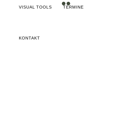
VISUAL TOOLS
TERMINE
KONTAKT
Andreas Burhorn
OPUS Consulting Team
Wittekindstr. 2 | 33615 Bielefeld
www.opus-team.de
Christian Partner
partner&comp